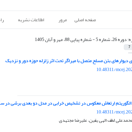
صفحه اصلی
مرور
اطلاعات نشریه
را
ه:
دوره 26، شماره 5 - شماره پیاپی 88، مهر و آبان 1405
7
 دیوارهای بتن مسلح متصل با میراگر تحت اثر زلزله حوزه دور و نزدیک
10.48311/mcej.20
 الگوریتم ارتعاش معکوس در تشخیص خرابی در مدل دو بعدی برشی در سکو
10.48311/mcej.20
محمدعلی لطف الهی یقین، علیرضا مجتهدی