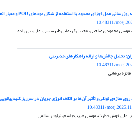
رسانی مدل اجزای محدود با استفاده از شکل مودهای POD و معیار انعطاف‌پذیری
10.48311/mcej.20
 موسی محمودی صاحبی، مجتبی کریمایی طبرستانی، علی نبی زاده
ان: تحلیل چالش‌ها و ارائه راهکارهای مدیریتی
10.48311/mcej.20
فائزه برهانی
وی سازه‌ی تونلی و تأثیر آن‌ها بر اتلاف انرژی جریان در سرریز کلیدپیانویی
10.48311/mcej.2025.1
، علی خوش فطرت، موسی حبیب‌‌جاسم، نیلوفر سالمی