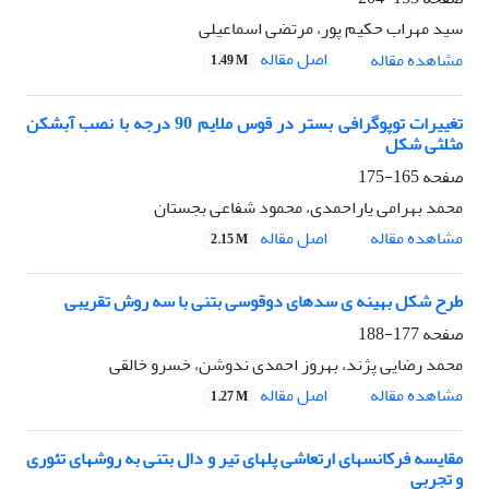
سید مهراب حکیم پور، مرتضی اسماعیلی
اصل مقاله
مشاهده مقاله
1.49 M
تغییرات توپوگرافی بستر در قوس ملایم 90 درجه با نصب آبشکن
مثلثی‌ شکل
صفحه
165-175
محمد بهرامی یاراحمدی، محمود شفاعی بجستان
اصل مقاله
مشاهده مقاله
2.15 M
طرح شکل بهینه ی سدهای دوقوسی بتنی با سه روش تقریبی
صفحه
177-188
محمد رضایی پژند، بهروز احمدی ندوشن، خسرو خالقی
اصل مقاله
مشاهده مقاله
1.27 M
مقایسه فرکانسهای ارتعاشی پلهای تیر و دال بتنی به روشهای تئوری
و تجربی