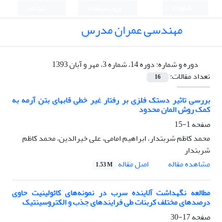
English
ورود به سامانه
ثبت نام
مهندسی عمران مدرس
دوره و شماره:
دوره 14، شماره 3، مهر و آبان 1393
تعداد مقالات:
16
بررسی تاثیر دستک فلزی بر رفتار غیر خطی قابهای بتن آرمه به
کمک روش المان محدود
صفحه
1-15
محمد کاظم شربتدار، ابراهیم امامی، علی خیرالدین، محمد کاظم
شربتدار
اصل مقاله
مشاهده مقاله
1.53 M
مطالعه نگهداشت آلاینده سرب در نمونه‌های کائولینیت حاوی
درصدهای مختلف کربنات طی فرایندهای جذب و الکتروسینتیک
صفحه
17-30