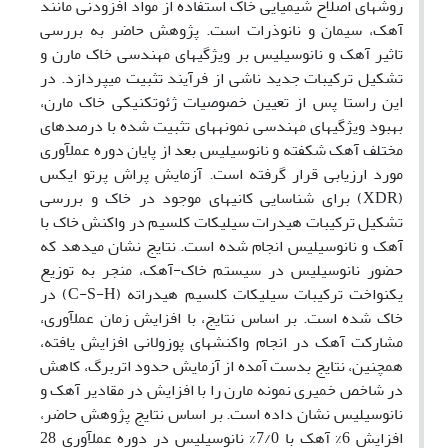
روش­های اصلاح شیمیایی خاک استفاده از مواد افزودنی مانند
آهک، سیمان و نانوذرات است. پژوهش حاضر به بررسی
تاثیر آهک و نانوسیلیس بر ویژگی­های مهندسی خاک مارن و
تشکیل ترکیبات جدید ناشی از فرآیند تثبیت می­پردازد. در
این راستا پس از تعیین خصوصیات ژئوتکنیکی خاک مارن،
بهبود ویژگی­های مهندسی نمونه­های تثبیت شده با درصدهای
مختلف آهک شکفته و نانوسیلیس بعد از پایان دوره عمل­آوری
مورد ارزیابی قرار گرفته است. آزمایش پراش پرتو ایکس
(
XDR
) برای شناسایی کانی­های موجود در خاک و بررسی
تشکیل ترکیبات هیدرات سیلیکات کلسیم در واکنش خاک با
آهک و نانوسیلیس انجام شده است. نتایج نشان می­دهد که
حضور نانوسیلیس در سیستم خاک-آهک، منجر به توزیع
یکنواخت ترکیبات سیلیکات کلسیم هیدراته (
C-S-H
) در
خاک شده است. بر اساس نتایج، با افزایش زمان عمل­آوری،
مشارکت آهک در انجام واکنش­های پوزولانی افزایش یافته،
همچنین، نتایج بدست آمده از آزمایش حدود اتربرگ، کاهش
در شاخص خمیری نمونه مارن را با افزایش در مقادیر آهک و
نانوسیلیس نشان داده است. بر اساس نتایج پژوهش حاضر،
افزایش 6% آهک با 7/0% نانوسیلیس در دوره عمل­آوری 28