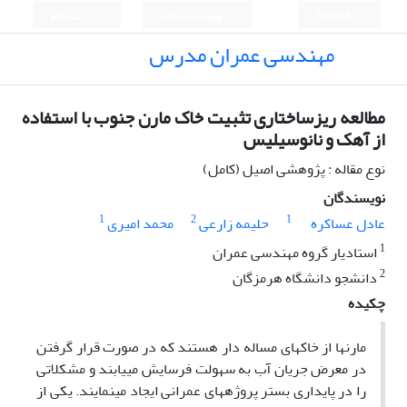
English
ورود به سامانه
ثبت نام
مهندسی عمران مدرس
مطالعه ریزساختاری تثبیت خاک مارن جنوب با استفاده
از آهک و نانوسیلیس
نوع مقاله : پژوهشی اصیل (کامل)
نویسندگان
1
2
1
عادل عساکره
حلیمه زارعی
محمد امیری
1
استادیار گروه مهندسی عمران
2
دانشجو دانشگاه هرمزگان
چکیده
مارن­ها از خاک­های مساله ­دار هستند که در صورت قرار گرفتن
در معرض جریان آب به سهولت فرسایش می­یابند و مشکلاتی
را در پایداری بستر پروژه­های عمرانی ایجاد می­نمایند. یکی از