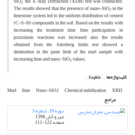
SiO
, the X-Ray Diffraction (XDR) test was conducted.
2
The results showed that the presence of nano-SiO
in the
2
limestone system led to the uniform distribution of cement
(C-S-H) compounds in the soil. Based on the results, with
increasing the treatment time, lime participation in
pozzolanic reactions was increased, also, the results
obtained from the Atterberg limits test showed a
diminution in the paste limit of the marl sample with
increasing lime and nano-SiO
values.
2
کلیدواژه‌ها
English
Marl
lime
Nano-SiO2
Chemical stabilization
XRD
مراجع
دوره 19، شماره 3
مهر و آبان 1398
صفحه
111-122