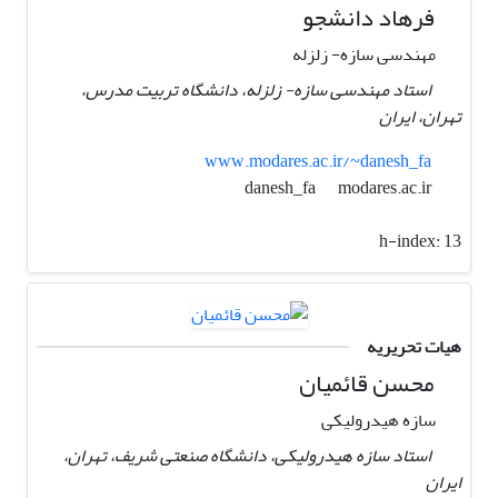
فرهاد دانشجو
مهندسی سازه- زلزله
استاد مهندسی سازه- زلزله، دانشگاه تربیت مدرس،
تهران، ایران
www.modares.ac.ir/~danesh_fa
modares.ac.ir
danesh_fa
h-index:
13
هیات تحریریه
محسن قائمیان
سازه هیدرولیکی
استاد سازه هیدرولیکی، دانشگاه صنعتی شریف، تهران،
ایران