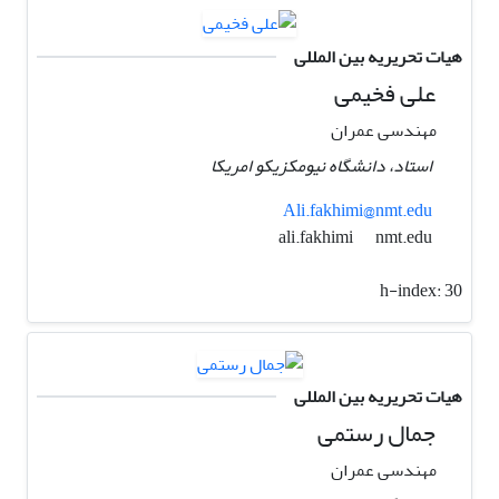
هیات تحریریه بین المللی
علی فخیمی
مهندسی عمران
استاد، دانشگاه نیومکزیکو امریکا
Ali.fakhimi@nmt.edu
nmt.edu
ali.fakhimi
h-index:
30
هیات تحریریه بین المللی
جمال رستمی
مهندسی عمران