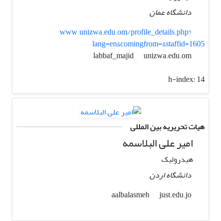
دانشگاه عمان
www.unizwa.edu.om/profile_details.php?
lang=en&comingfrom=&staffid=1605
unizwa.edu.om
labbaf_majid
h-index:
14
هیات تحریریه بین المللی
امیر علی البلاسمه
هیدرولیک
دانشگاه اردن
just.edu.jo
aalbalasmeh