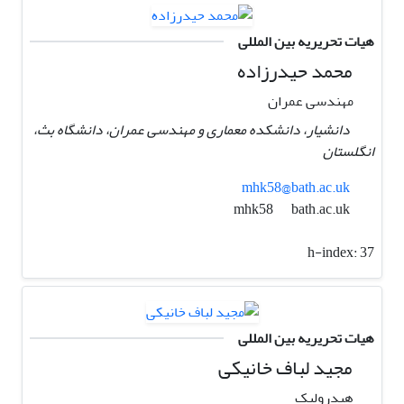
هیات تحریریه بین المللی
محمد حیدرزاده
مهندسی عمران
دانشیار، دانشکده معماری و مهندسی عمران، دانشگاه بث،
انگلستان
mhk58@bath.ac.uk
bath.ac.uk
mhk58
h-index:
37
هیات تحریریه بین المللی
مجید لباف خانیکی
هیدرولیک