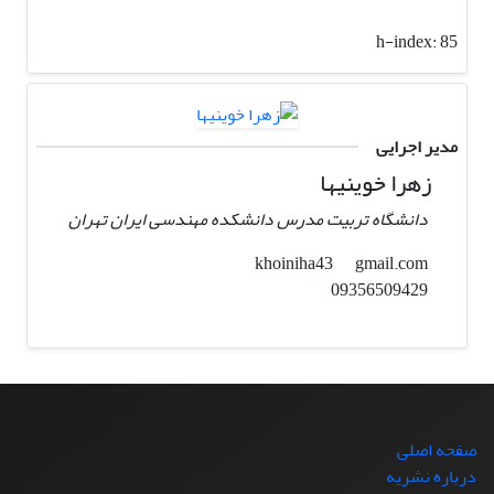
h-index:
85
مدیر اجرایی
زهرا خوینیها
دانشگاه تربیت مدرس دانشکده مهندسی ایران تهران
gmail.com
khoiniha43
09356509429
صفحه اصلی
درباره نشریه