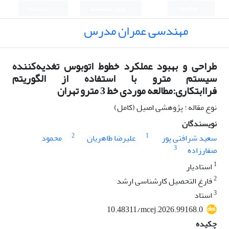
English
ورود به سامانه
ثبت نام
مهندسی عمران مدرس
طراحی و بهبود عملکرد خطوط اتوبوس تغدیه‌کننده
سیستم مترو با استفاده از الگوریتم
فراابتکاری:مطالعه موردی خط 3 مترو تهران
نوع مقاله : پژوهشی اصیل (کامل)
نویسندگان
2
1
سعید شرافتی پور
علیرضا طاهریان
محمود
3
صفارزاده
1
استادیار
2
فارغ التحصیل کارشناسی ارشد
3
استاد
10.48311/mcej.2026.99168.0
چکیده