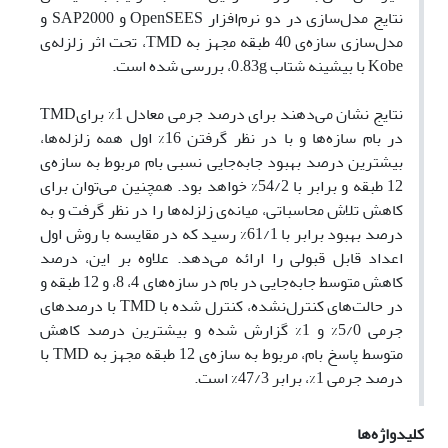
نتایج مدل‌سازی در دو نرم‌افزار
OpenSEES
و
SAP2000
و
مدل‌سازی سازه‌ی 40 طبقه مجهز به
TMD
، تحت اثر زلزله‌ی
Kobe
با بیشینه شتاب 0.83
g
، بررسی شده است
.
نتایج نشان می‌دهند برای درصد جرمی معادل 1% برای
TMD
در بام سازه‌ها و با در نظر گرفتن 16% اول همه زلزله‌ها،
بیشترین درصد بهبود جابه‌جایی نسبی بام مربوط به سازه‌ی
12 طبقه و برابر با 54/2% خواهد بود. همچنین می‌توان برای
کاهش تلاش محاسباتی، میانه‌ی زلزله‌ها را در نظر گرفت و به
درصد بهبود برابر با 61/1% رسید که در مقایسه با روش اول
اعداد قابل قبولی را ارائه می‌دهد. علاوه بر این، درصد
کاهش متوسط جابه‌جایی در بام در سازه‌های 4، 8، و 12 طبقه و
در حالت‌های کنترل‌نشده، کنترل شده با
TMD
با درصد‌های
جرمی 5/0% و 1% گزارش شده و بیشترین درصد کاهش
متوسط پاسخ بام، مربوط به سازه‌ی 12 طبقه مجهز به
TMD
با
درصد جرمی 1%، برابر 47/3% است
.
کلیدواژه‌ها