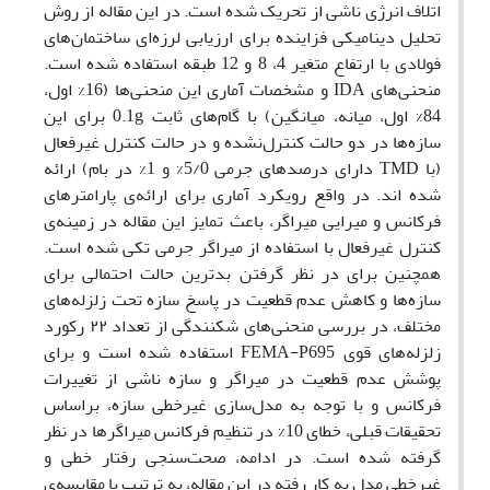
اتلاف انرژی ناشی از تحریک شده است. در این مقاله از روش
تحلیل دینامیکی فزاینده برای ارزیابی لرزه‌ای ساختمان‌های
فولادی با ارتفاع متغیر 4، 8 و 12 طبقه استفاده شده است.
منحنی‌های
IDA
و مشخصات آماری این منحنی‌ها (16% اول،
84% اول، میانه، میانگین) با گام‌های ثابت
0.1g
برای این
سازه‌ها در دو حالت کنترل‌نشده و در حالت کنترل غیرفعال
(
با
TMD
دارای درصد‌های جرمی 5/0% و 1% در بام
)
ارائه
شده اند. در واقع رویکرد آماری برای ارائه‌ی پارامتر‌های
فرکانس و میرایی میراگر، باعث تمایز این مقاله در زمینه‌ی
کنترل غیر‌فعال با استفاده از میراگر جرمی تکی شده است.
همچنین برای در نظر گرفتن بدترین حالت احتمالی برای
سازه‌ها و کاهش عدم قطعیت‌ در پاسخ سازه تحت زلزله‌های
مختلف، در بررسی منحنی‌های شکنندگی از تعداد
۲۲
رکورد
زلزله‌های قوی
FEMA-P695
استفاده شده است و برای
پوشش عدم قطعیت در میراگر و سازه ناشی از تغییرات
فرکانس و با توجه به مدل‌سازی غیرخطی سازه، براساس
تحقیقات قبلی، خطای 10% در تنظیم فرکانس میراگر‌ها در نظر
گرفته شده است. در ادامه، صحت‌سنجی رفتار خطی و
غیرخطی مدل به کار رفته در این مقاله، به ترتیب با مقایسه‌ی