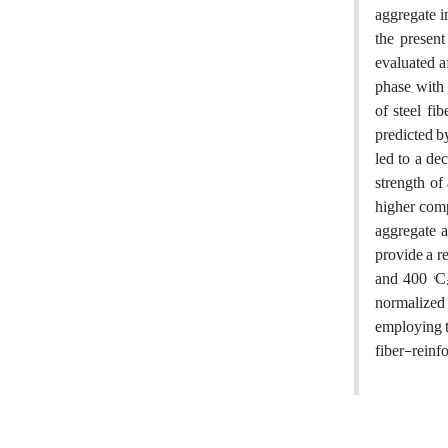
aggregate i
the present
evaluated a
phase, with 
of steel fi
predicted b
led to a de
strength of
higher comp
aggregate a
provide a re
and 400 °C;
normalized
employing t
fiber-reinf