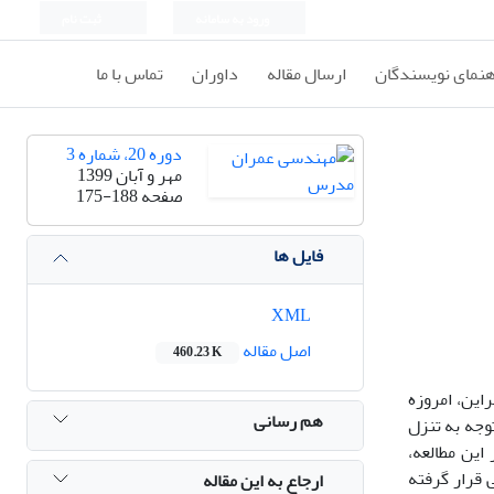
ورود به سامانه
ثبت نام
هنمای نویسندگان
ارسال مقاله
داوران
تماس با ما
دوره 20، شماره 3
مهر و آبان 1399
صفحه
175-188
فایل ها
XML
اصل مقاله
460.23 K
راین، امروزه
هم رسانی
توجه به تنزل
این مطالعه،
 قرار گرفته
ارجاع به این مقاله