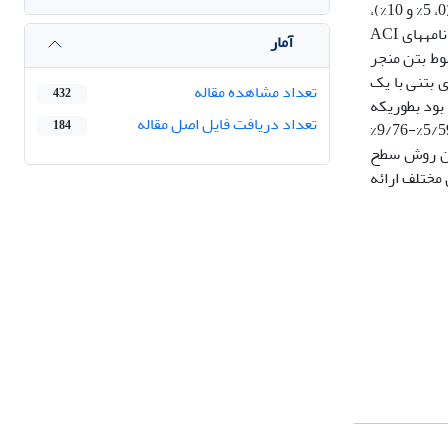
است. در مجموع 9 طرح اختلاط در طول آزمایش ساخته شد و متغیرهای آزمایش شامل درصد حجمی لاستیک تایر بازیافتی جایگزین ماسه طبیعی (0، 5% و 10%)،
ACI
آمار
وط بتن منجر
 بتنی با یک
تعداد مشاهده مقاله
432
ا بیشتر بود بطوریکه
تعداد دریافت فایل اصل مقاله
184
مقاومت فشاری نمونه مرجع و نمونه­های بتنی حاوی تایر و الیاف نسبت به مقاومت نمونه متناظر در دمای محیط، با کاهش مقاومت در محدوده 5/59­%-9/76­%
ردن روش سطح
 مختلف ارائه