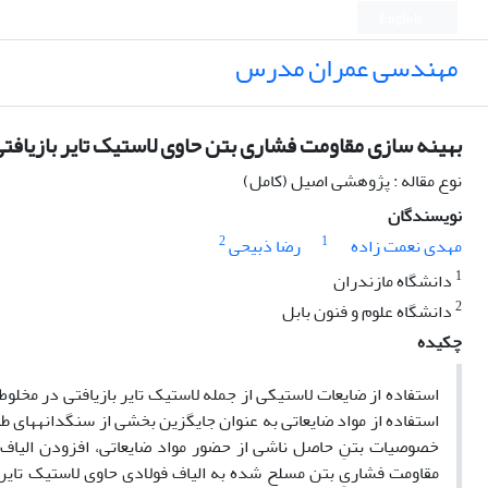
English
مهندسی عمران مدرس
بهینه سازی مقاومت فشاری بتن حاوی لاستیک تایر بازیافتی 
نوع مقاله : پژوهشی اصیل (کامل)
نویسندگان
2
1
مهدی نعمت زاده
رضا ذبیحی
1
دانشگاه مازندران
2
دانشگاه علوم و فنون بابل
چکیده
استفاده از ضایعات لاستیکی از جمله لاستیک تایر بازیافتی در مخلوط 
استفاده از مواد ضایعاتی به عنوان جایگزین بخشی از سنگدانه­های 
خصوصیات بتنِ حاصل ناشی از حضور مواد ضایعاتی، افزودن الیاف به
مقاومت فشاریِ بتن مسلح شده به الیاف فولادی حاوی لاستیک تایر ب