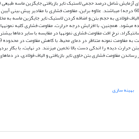
لیاف فولادی به حجم بتن و اضافه کردن لاستیک تایر جایگزین ماسه به مخل
 می­شود. همچنین، با افزایش درجه حرارت، مقاومت فشاری کلیه نمونه­های
هی روبه رو شده است. از این رو، در دمای 600 درجه سانتی­گراد، نرخ افت مقاومت فشاری نمونه­ها در مقایسه با سایر دماه
 بتن حرارت دیده را اندکی دست بالا تخمین می­زنند. در نهایت، با بکار ب
ر رساندن مقاومت فشاری بتن حاوی تایر بازیافتی و الیاف فولادی، در دماهای
بهینه سازی