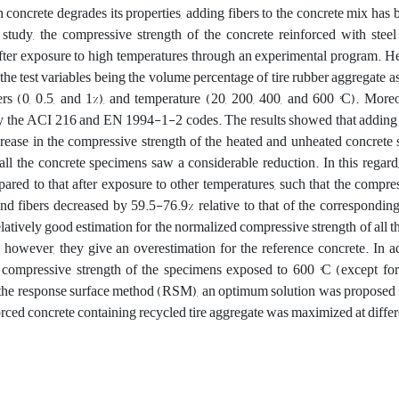
n concrete degrades its properties, adding fibers to the concrete mix ha
 study, the compressive strength of the concrete reinforced with stee
fter exposure to high temperatures through an experimental program. Her
the test variables being the volume percentage of tire rubber aggregate as
bers (0, 0.5, and 1%), and temperature (20, 200, 400, and 600 °C). Mo
y the ACI 216 and EN 1994-1-2 codes. The results showed that adding ste
crease in the compressive strength of the heated and unheated concrete 
 all the concrete specimens saw a considerable reduction. In this regard
ared to that after exposure to other temperatures, such that the compres
nd fibers decreased by 59.5-76.9% relative to that of the correspon
latively good estimation for the normalized compressive strength of all t
 however, they give an overestimation for the reference concrete. In ad
 compressive strength of the specimens exposed to 600 °C (except 
he response surface method (RSM), an optimum solution was proposed fo
orced concrete containing recycled tire aggregate was maximized at differ