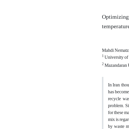
Optimizing 
temperatur
Mahdi Nemat
1
University o
2
Mazandaran U
In Iran, th
has become 
recycle was
problem. Si
for these ma
mix is regar
by waste ma