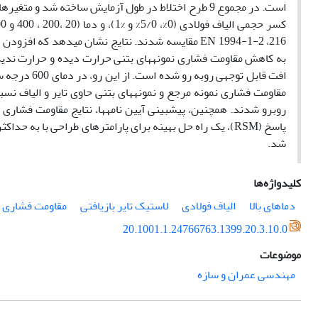
کسر حجمی الیاف فولادی (0%، 5/0­% و %1)، و دما (20 ،200 ، 400 و 600 درجه) می­باشند. علاوه براین، مقاومت فشاری با مقادیر پیش بینی آیین نامه­های
216
،
EN 1994-1-2
مقایسه شدند. نتایج نشان می­دهد که افزودن ا
به کاهش مقاومت فشاری نمونه­های بتنی حرارت دیده و حرارت ندیده
افت قابل توج
روبرو شدند. همچنین، پیش‏بینی آیین نامه­ها، نتایج مقاومت فشاری
پاسخ
(RSM)
، یک راه حل بهینه برای پارامترهای طراحی با به حداکث
شد.
کلیدواژه‌ها
دماهای بالا
الیاف فولادی
لاستیک تایر بازیافتی
مقاومت فشاری
20.1001.1.24766763.1399.20.3.10.0
موضوعات
مهندسی عمران و سازه