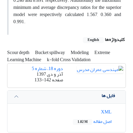
0.240 and 8.891, respectively. Additionally, the maximum,
minimum and average discrepancy ratios for the superior
model were respectively calculated 1.567, 0.360 and
0.991.
کلیدواژه‌ها
English
Scour depth
Bucket spillway
Modeling
Extreme
Learning Machine
k-fold Cross Validation
دوره 18، شماره 5
آذر و دی 1397
صفحه
133-142
فایل ها
XML
اصل مقاله
1.02 M