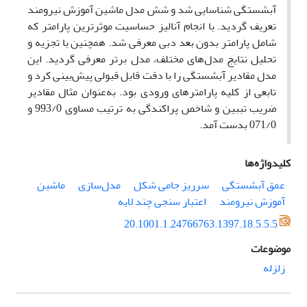
آبشستگی شناسایی شد و شش مدل ماشین آموزش نیرومند
تعریف گردید. با انجام آنالیز حساسیت موثرترین پارامتر که
شامل پارامتر بدون بعد دبی معرفی شد. همچنین با تجزیه و
تحلیل نتایج مدل‌های مختلف، مدل برتر معرفی گردید. این
مدل مقادیر آبشستگی را با دقت قابل قبولی پیش‌بینی کرد و
تابعی از کلیه پارامترهای ورودی بود. به‌عنوان مثال مقادیر
ضریب تببین و شاخص پراکندگی به ترتیب مساوی 993/0 و
071/0 بدست آمد.
کلیدواژه‌ها
عمق آبشستگی
سرریز جامی شکل
مدل‌سازی
ماشین
آموزش نیرومند
اعتبار سنجی چند لایه
20.1001.1.24766763.1397.18.5.5.5
موضوعات
زلزله