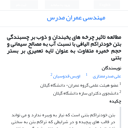
English
ورود به سامانه
ثبت نام
مهندسی عمران مدرس
مطالعه تاثیر چرخه های یخبندان و ذوب بر چسبندگی
بتن خودتراکم الیافی با نسبت آب به مصالح سیمانی و
حجم خمیره متفاوت به عنوان لایه تعمیری بر بستر
بتنی
نویسندگان
2
1
علی صدرممتازی
اویس قدوسیان
1
عضو هیئت علمی گروه عمران- دانشگاه گیلان
2
دانشجوی دکترای سازه دانشگاه گیلان
چکیده
بتن خودتراکم بتنی است که نیاز به ویبره ندارد و می تواند
در قالب های پیچیده و در شرایطی که تراکم بتن به سختی