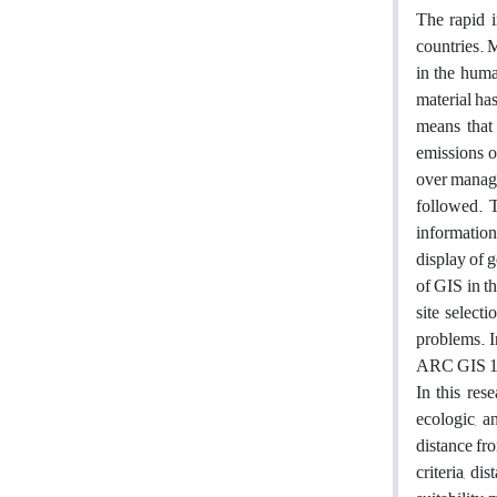
The rapid 
countries. 
in the huma
material has
means that 
emissions o
over manage
followed. T
information
display of g
of GIS in th
site select
problems. I
ARC GIS 10.
In this res
ecologic, a
distance fr
criteria, di