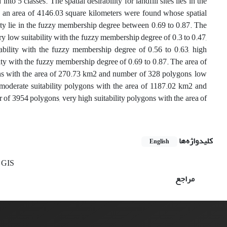
to 5 classes. The spatial desirability for landfill sites lies in the
an area of 4146.03 square kilometers were found whose spatial
lity lie in the fuzzy membership degree between 0.69 to 0.87. The
ery low suitability with the fuzzy membership degree of 0.3 to 0.47,
ability with the fuzzy membership degree of 0.56 to 0.63, high
lity with the fuzzy membership degree of 0.69 to 0.87. The area of
gons with the area of 270.73 km2 and number of 328 polygons, low
moderate suitability polygons with the area of 1187.02 km2 and
of 3954 polygons, very high suitability polygons with the area of
کلیدواژه‌ها
English
GIS
مراجع