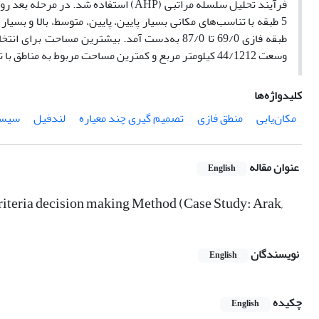
فرآیند تحلیل سلسله مراتبی (AHP) استفاد
5 طبقه با تناسب‌های مکانی بسیار پایین، پایین، متوسط، بالا و ب
طبقه فازی 69/0 تا 87/0 به‌دست آمد. بیشترین مس
وسعت 44/1212 کیلومتر مربع و کمترین مساحت مربوط به مناطق با تناسب مکانی بسیار پایین با وسعتی حدود 73/270 کیلومتر مربع محاسبه شد.
کلیدواژه‌ها
مکان‌یابی
منطق فازی
تصمیم گیری چند معیاره
لندفیل
سیست
عنوان مقاله
English
criteria decision making Method (Case Study: Arak,
نویسندگان
English
چکیده
English