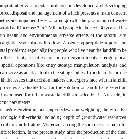
t important environmental problems in developed and developing
e correct disposal and management of which presents a main concern
societies accompanied by economic growth, the production of waste
world will increase 2 to 3 Milliard people in the next 30 years. This
h health and environmental adverse effects of the landfill site,
n a global scale also will follow. Absence appropriate supervision
 problems, especially for people who live near the landfill to be
 to the stability of cities and human environments. Geographical
atial operations like entry, storage, manipulation, analysis, and
n serve as an ideal tool in the siting studies. In addition to the use
with the issues that decision makers and experts face with in landfill
ovides a valuable tool for the solution of landfill site selection
ere used for urban waste landfill site selection in Arak city in
omic parameters.
n and using environmental expert views on weighting the effective
t ecologic sub-criteria, including depth of groundwater resources,
 in urban landfill siting. Moreover, among the socio-economic sub-
ite selection. In the present study, after the production of the final