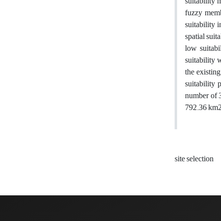
suitability 
fuzzy memb
suitability
spatial suit
low suitabi
suitability
the existin
suitability
number of 3
792.36 km2
site selection