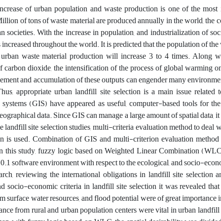
increase of urban population and waste production is one of the mos
Million of tons of waste material are produced annually in the world, th
n societies. With the increase in population, and industrialization of 
 increased throughout the world. It is predicted that the population of the 
urban waste material production will increase 3 to 4 times. Along wit
f carbon dioxide, the intensification of the process of global warming o
ment and accumulation of these outputs can engender many environmental
hus, appropriate urban landfill site selection is a main issue related
 systems (GIS) have appeared as useful, computer-based tools for the sp
eographical data. Since GIS can manage a large amount of spatial data, it ca
e landfill site selection studies, multi-criteria evaluation method to deal 
ion is used. Combination of GIS and multi-criterion evaluation method pr
n this study, fuzzy logic based on Weighted Linear Combination (WLC) w
1 software environment with respect to the ecological, and socio-econ
earch, reviewing the international obligations in landfill site selectio
nd socio-economic criteria in landfill site selection it was revealed tha
om surface water resources, and flood potential were of great importance
stance from rural and urban population centers were vital in urban landfill s