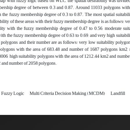
map with fuzzy logic based on WLC, the spatial desirability was divided in
ership degree of between 0.3 and 0.87. Around 11033 polygons with 
 in the fuzzy membership degree of 0.3 to 0.87. The most spatial suitabi
ability of these areas with their fuzzy membership degree is as follows: v
lity with the fuzzy membership degree of 0.47 to 0.56, moderate suit
 with the fuzzy membership degree of 0.63 to 0.69, and very high suitabi
g polygons and their number are as follows: very low suitability poly
 polygons with the area of 683.48 and number of 1687 polygons km2, 
006, high suitability polygons with the area of 1212.44 km2 and number 
 and number of 2058 polygons.
Fuzzy Logic
Multi Criteria Decision Making (MCDM)
Landfill