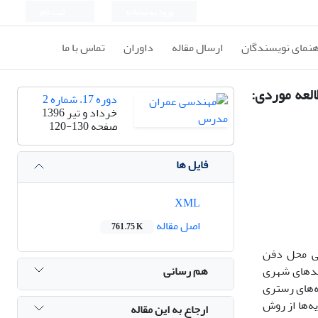
ورود به سامانه
ثبت نام
هنمای نویسندگان
ارسال مقاله
داوران
تماس با ما
لعه موردی:
دوره 17، شماره 2
خرداد و تیر 1396
صفحه
120-130
فایل ها
XML
اصل مقاله
761.75 K
بی محل دفن
هم رسانی
ندهای شهری
یه نقشه‌های رستری
یه‌ها از روش
ارجاع به این مقاله