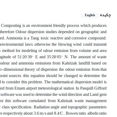
چکیده
English
s. Composting is an environment friendly process which produces
; therefore Odour dispersion studies depended on geographic and
uired. Ammonia is a Tang, toxic, reactive and corrosive compound.
h environmental laws; otherwise the blowing wind could transmit
mon method for modeling of odour emission from volume and area
 longitude of 51°20'39" E and 35°28'05" N. The amount of waste
or odour and ammonia emissions from Kahrizak landfill based on
o-dimensional theory of dispersion, the odour emission from that
 point sources, this equation should be changed to determine the
 to consider this problem. The mathematical dispersion model is
ed from Emam airport meteorological station, In Pasquill Gifford
software was used to determine the wind direction and Land gem
for this software cumulated from Kahrizak waste management
 class specification. Radiation angle and topographic parameters
e respectively about 3.6 m/s and 8.4°C.. Bowen ratio, albedo ratio