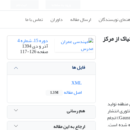
ورود به سامانه
ثبت نام
هنمای نویسندگان
ارسال مقاله
داوران
تماس با ما
یاک از مرکز
دوره 15، شماره 4
آذر و دی 1394
صفحه
117-126
فایل ها
XML
اصل مقاله
1.3 M
 منطقه تولید
هم رسانی
ئوری انتشار
آلاینده گاوسی انجام شده است. مدل ریاضی استفاده شده برای حل معادلات انتشار بو به روش پاسکوئیل جی فورد (Pasquill Gifford) و گاوس (Gauss) انجام
ول استفاده شده است.
ارجاع به این مقاله