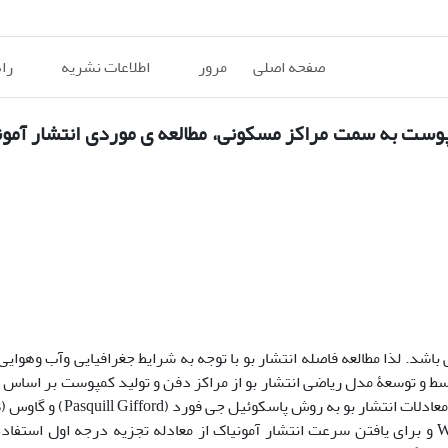
صفحه اصلی
مرور
اطلاعات نشریه
را
پوست به سمت مراکز مسکونی، مطالعه ی موردی انتشار آمون
باشد. لذا مطالعه فاصله انتشار بو با توجه به شرایط جغرافیایی وآب وهوایی
سط و توسعۀ مدل ریاضی انتشار بو از مراکز دفن و تولید کمپوست بر اساس ت
شده است. برای یافتن جهت باد غالب از نرم افزار WRPLOT view و برای یافتن سرعت انتشار آمونیاک از معادله تجزیه درجه ا