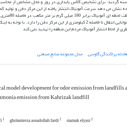
حاسبه گردید. برای تشخیص کلاس پایداری در روز و محل مشخص از محاسب
 نشان می دهد سرعت آمونیاک انتشار یافته از این مرکز دفن و تولید کم
163 گرم بر ثانیه می باشد. با حل معادله انتش
ارتفاع موثر 1.5 متری بدست آمد. آمونیاک انتشار یافته از این مرکز، توانایی انتقال تا فاصله 2 کیلومتری از این مرکز دفن را دا
ادله پراکندگی گاوسی
مدل مجموعه منابع صنعتی
l model development for odor emission from landfills and
mmonia emission from Kahrizak landfill
1
2
2
fi
gholamreza assadollah fardi
siamak elyasi