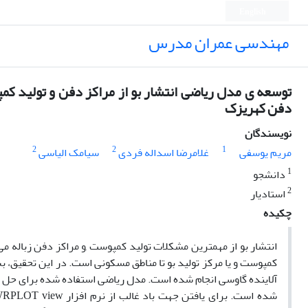
English
مهندسی عمران مدرس
توسعه ی مدل ریاضی انتشار بو از مراکز دفن و تولید کم
دفن کهریزک
نویسندگان
2
2
1
مریم یوسفی
غلامرضا اسداله فردی
سیامک الیاسی
1
دانشجو
2
استادیار
چکیده
انتشار بو از مهمترین مشکلات تولید کمپوست ,و مراکز دفن زباله می 
کمپوست و یا مرکز تولید بو تا مناطق مسکونی است. در این تحقیق، ب