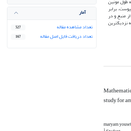
ه طول مونین
پوست، برابر
آمار
ار گاوسی حداکثر غلظت لحظه ای آمونیاک برابر 180 میلی گرم بر متر مکعب در فاصله 80متری از منبع و در
رد. با توجه به اینکه نزدیکترین
تعداد مشاهده مقاله
527
تعداد دریافت فایل اصل مقاله
167
Mathematica
study for a
maryam youse
1