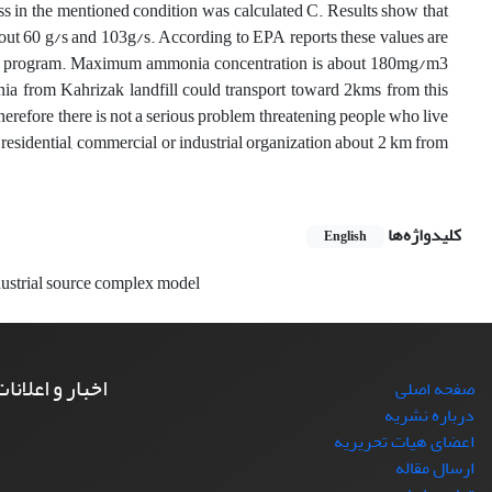
lass in the mentioned condition was calculated C. Results show that
bout 60 g/s and 103g/s. According to EPA reports these values are
ing program. Maximum ammonia concentration is about 180mg/m3
onia from Kahrizak landfill could transport toward 2kms from this
, therefore there is not a serious problem threatening people who live
 residential, commercial or industrial organization about 2 km from
کلیدواژه‌ها
English
ustrial source complex model
اخبار و اعلانا
صفحه اصلی
درباره نشریه
اعضای هیات تحریریه
ارسال مقاله