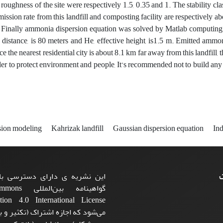
 roughness of the site were respectively 1.5, 0.35 and 1. The stability c
ssion rate from this landfill and composting facility are respectively a
. Finally ammonia dispersion equation was solved by Matlab comput
 distance, is 80 meters and He, effective height, is1.5 m. Emitted amm
nce the nearest residential city is about 8.1 km far away from this landfill
rder to protect environment and people, It’s recommended not to build any
sion modeling
Kahrizak landfill
Gaussian dispersion equation
Ind
ت
این نشریه ی دارای دسترسی باز
گواهینامه بی
می‌شود که اجازه اشتراک (تکثیر و با