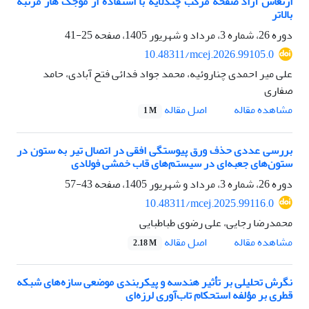
ارتعاش آزاد صفحه مرکب چندلایه با استفاده از موجک هار مرتبه
بالاتر
دوره 26، شماره 3، مرداد و شهریور 1405، صفحه
25-41
10.48311/mcej.2026.99105.0
علی میر احمدی چناروئیه، محمد جواد فدائی فتح آبادی، حامد
صفاری
اصل مقاله
مشاهده مقاله
1 M
بررسی عددی حذف ورق پیوستگی افقی در اتصال تیر به ستون در
ستون‌های جعبه‌ای در سیستم‌های قاب خمشی فولادی
دوره 26، شماره 3، مرداد و شهریور 1405، صفحه
43-57
10.48311/mcej.2025.99116.0
محمدرضا رجایی، علی رضوی طباطبایی
اصل مقاله
مشاهده مقاله
2.18 M
نگرش تحلیلی بر تأثیر هندسه و پیکربندی موضعی سازه‌های شبکه
قطری بر مؤلفه استحکام تاب‌آوری لرزه‌ای