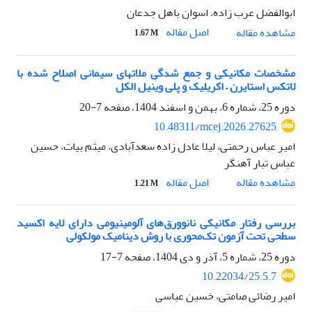
ابوالفضل عرب زاده، اسوان باهل جدعان
اصل مقاله
مشاهده مقاله
1.67 M
مشخصات مکانیکی و جمع شدگی ملاتهای سیمانی اصلاح شده با
لاتکس استایرن – اکریلیک و پلی وینیل الکل
دوره 25، شماره 6، بهمن و اسفند 1404، صفحه
7-20
10.48311/mcej.2026.27625
امیر عباس رحمتی، لیلا عادل زاده سعدآبادی، میثم بیات، حسین
عباس تبار آهنگر
اصل مقاله
مشاهده مقاله
1.21 M
بررسی رفتار مکانیکی نانوورق‌های آلومینیومی دارای لایه اکسید
سطحی تحت آزمون تک‌محوری با روش دینامیک مولکولی
دوره 25، شماره 5، آذر و دی 1404، صفحه
7-17
10.22034/25.5.7
امیر رضائی صامتی، خسین عباسی