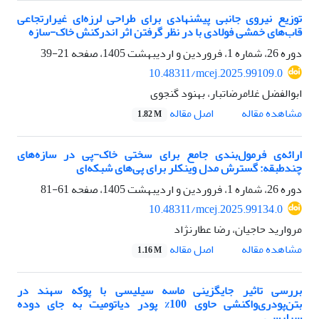
توزیع نیروی جانبی پیشنهادی برای طراحی لرزه‌ای غیرارتجاعی
قاب‌های خمشی فولادی با در نظر گرفتن اثر اندرکنش خاک-سازه
دوره 26، شماره 1، فروردین و اردیبهشت 1405، صفحه
21-39
10.48311/mcej.2025.99109.0
ابوالفضل غلامرضاتبار، بهنود گنجوی
اصل مقاله
مشاهده مقاله
1.82 M
ارائه‌ی فرمول‌بندی جامع برای سختی خاک-پی در سازه‌های
چندطبقه: گسترش مدل وینکلر برای پی‌های شبکه‌ای
دوره 26، شماره 1، فروردین و اردیبهشت 1405، صفحه
61-81
10.48311/mcej.2025.99134.0
مروارید حاجیان، رضا عطارنژاد
اصل مقاله
مشاهده مقاله
1.16 M
بررسی تاثیر جایگزینی ماسه سیلیسی با پوکه سهند در
بتن‌پودری‌واکنشی حاوی 100% پودر دیاتومیت به جای دوده
سیلیسی