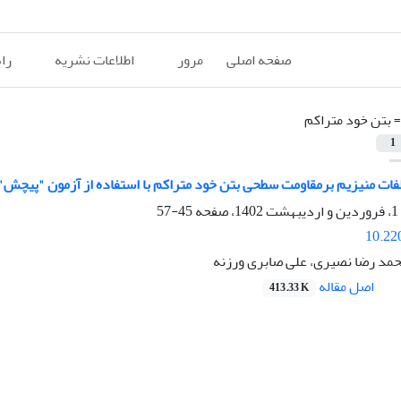
صفحه اصلی
مرور
اطلاعات نشریه
را
=
بتن خود متراکم
1
لفات منیزیم برمقاومت سطحی بتن خود ‌متراکم با استفاده از آزمون "پیچش"
45-57
10.22
حمد رضا نصیری، علی صابری ورزنه
اصل مقاله
413.33 K