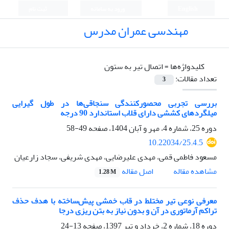
English
ورود به سامانه
ثبت نام
مهندسی عمران مدرس
کلیدواژه‌ها =
اتصال تیر به ستون
تعداد مقالات:
3
بررسی تجربی محصورکنندگی سنجاقی‌ها در طول گیرایی
میلگردهای کششی دارای قلاب استاندارد 90 درجه
دوره 25، شماره 4، مهر و آبان 1404، صفحه
49-58
10.22034/25.4.5
مسعود فاطمی قمی، مهدی علیرضایی، مهدی شریفی، سجاد زارعیان
اصل مقاله
مشاهده مقاله
1.28 M
معرفی نوعی تیر مختلط در قاب خمشی پیش‌ساخته با هدف حذف
تراکم آرماتوری در آن و بدون نیاز به بتن ریزی درجا
دوره 18، شماره 2، خرداد و تیر 1397، صفحه
13-24