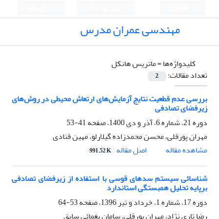
English
ورود به سامانه
ثبت نام
مهندسی عمران مدرس
کلیدواژه‌ها =
ماتریس هانکل
تعداد مقالات:
2
بررسی عدم قطعیت نتایج آزمایش‌های ارتعاش محیطی در روش‌های
زیرفضای تصادفی
دوره 21، شماره 6، آذر و دی 1400، صفحه
41-53
مهران پورقلی، محسن محمدزاده گیلارلو، مهین قنادی
اصل مقاله
مشاهده مقاله
991.52 K
شناسائی سیستم سدهای قوسی با استفاده از زیرفضای تصادفی
برپایه تحلیل همبستگی استاندارد
دوره 17، شماره 1، خرداد و تیر 1396، صفحه
53-64
رضا تاری نژاد، مهران پورقلی، سامان یغمائی سابق