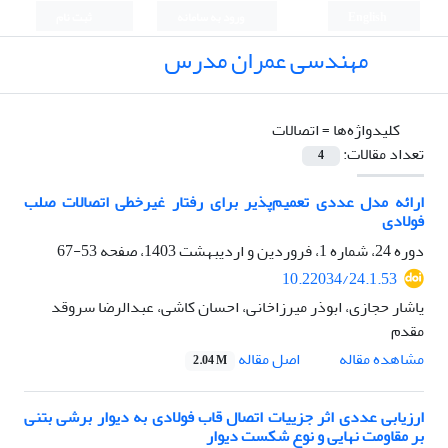
English
ورود به سامانه
ثبت نام
مهندسی عمران مدرس
کلیدواژه‌ها =
اتصالات
تعداد مقالات:
4
ارائه مدل عددی تعمیم‌پذیر برای رفتار غیرخطی اتصالات صلب
فولادی
دوره 24، شماره 1، فروردین و اردیبهشت 1403، صفحه
53-67
10.22034/24.1.53
یاشار حجازی، ابوذر میرزاخانی، احسان کاشی، عبدالرضا سروقد
مقدم
اصل مقاله
مشاهده مقاله
2.04 M
ارزیابی عددی اثر جزییات اتصال قاب فولادی به دیوار برشی بتنی
بر مقاومت نهایی و نوع شکست دیوار