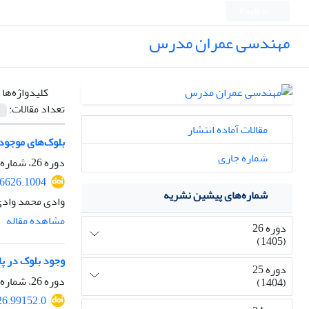
English
مهندسی عمران مدرس
کلیدواژه‌ها 
تعداد مقالات:
مقالات آماده انتشار
بلوک‌های موجود ر
شماره جاری
دوره 26، شماره 5، مهر و آبان 1405
16626.1004
شماره‌های پیشین نشریه
وادی محمد وادی
مشاهده مقاله
دوره 26
(1405)
وجود بلوک در پایین‌دست سرر
دوره 25
دوره 26، شماره 3، مرداد و شهریور 1405، صفحه
(1404)
26.99152.0