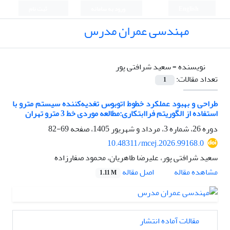
English
ورود به سامانه
ثبت نام
مهندسی عمران مدرس
نویسنده =
سعید شرافتی پور
تعداد مقالات:
1
طراحی و بهبود عملکرد خطوط اتوبوس تغدیه‌کننده سیستم مترو با
استفاده از الگوریتم فراابتکاری:مطالعه موردی خط 3 مترو تهران
دوره 26، شماره 3، مرداد و شهریور 1405، صفحه
69-82
10.48311/mcej.2026.99168.0
سعید شرافتی پور، علیرضا طاهریان، محمود صفارزاده
اصل مقاله
مشاهده مقاله
1.11 M
مقالات آماده انتشار