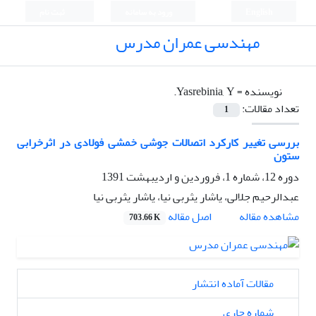
English
ورود به سامانه
ثبت نام
مهندسی عمران مدرس
نویسنده =
Yasrebinia, Y.
تعداد مقالات:
1
بررسی تغییر کارکرد اتصالات جوشی خمشی فولادی در اثرخرابی
ستون
دوره 12، شماره 1، فروردین و اردیبهشت 1391
عبدالرحیم جلالی، یاشار یثربی نیا، یاشار یثربی نیا
اصل مقاله
مشاهده مقاله
703.66 K
مقالات آماده انتشار
شماره جاری