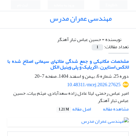
English
ورود به سامانه
ثبت نام
مهندسی عمران مدرس
نویسنده =
حسین عباس تبار آهنگر
تعداد مقالات:
1
مشخصات مکانیکی و جمع شدگی ملاتهای سیمانی اصلاح شده با
لاتکس استایرن – اکریلیک و پلی وینیل الکل
دوره 25، شماره 6، بهمن و اسفند 1404، صفحه
7-20
10.48311/mcej.2026.27625
امیر عباس رحمتی، لیلا عادل زاده سعدآبادی، میثم بیات، حسین
عباس تبار آهنگر
اصل مقاله
مشاهده مقاله
1.21 M