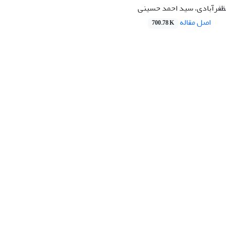
فرآبادی، سید احمد حسینی
اصل مقاله
700.78 K