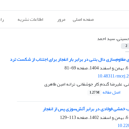
صفحه اصلی
مرور
اطلاعات نشریه
را
سینی، سید احمد
2
 مقاوم‌سازی دال بتنی در برابر بار انفجار برای اجتناب از شکست ترد
69-81
10.48311/mcej.
، علیرضا گندم کار جوشقانی، ترانه امین طاهری
اصل مقاله
1.27 M
ب خمشی فولادی در برابر آتش‌سوزی پس از انفجار
113-129
10.22