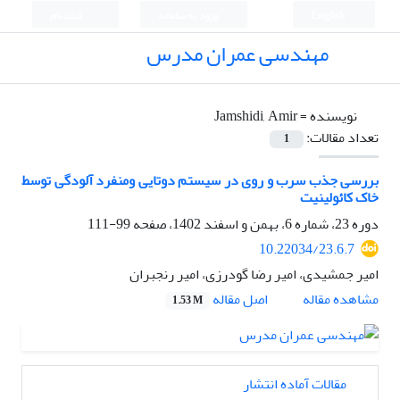
English
ورود به سامانه
ثبت نام
مهندسی عمران مدرس
نویسنده =
Jamshidi, Amir
تعداد مقالات:
1
بررسی جذب سرب و روی در سیستم دوتایی ومنفرد آلودگی توسط
خاک کائولینیت
دوره 23، شماره 6، بهمن و اسفند 1402، صفحه
99-111
10.22034/23.6.7
امیر جمشیدی، امیر رضا گودرزی، امیر رنجبران
اصل مقاله
مشاهده مقاله
1.53 M
مقالات آماده انتشار