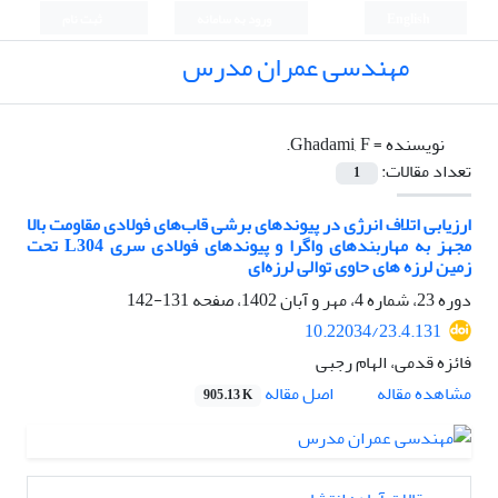
English
ورود به سامانه
ثبت نام
مهندسی عمران مدرس
نویسنده =
Ghadami, F.
تعداد مقالات:
1
ارزیابی اتلاف انرژی در پیوندهای برشی قاب‌های فولادی مقاومت بالا
مجهز به مهاربندهای واگرا و پیوندهای فولادی سری L304 تحت
زمین لرزه های حاوی توالی لرزه‌ای
دوره 23، شماره 4، مهر و آبان 1402، صفحه
131-142
10.22034/23.4.131
فائزه قدمی، الهام رجبی
اصل مقاله
مشاهده مقاله
905.13 K