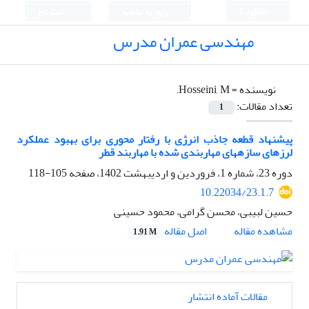
English
ورود به سامانه
ثبت نام
مهندسی عمران مدرس
نویسنده =
Hosseini, M.
تعداد مقالات:
1
پیشنهاد قطعه جاذب انرژی با رفتار محوری برای بهبود عملکرد
لرزهای سازههای مهاربندی شده با مهاربند قطر
دوره 23، شماره 1، فروردین و اردیبهشت 1402، صفحه
105-118
10.22034/23.1.7
حسین لبیبی، محسن گرامی، محمود حسینی
اصل مقاله
مشاهده مقاله
1.91 M
مقالات آماده انتشار