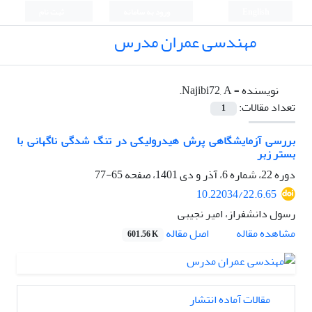
English
ورود به سامانه
ثبت نام
مهندسی عمران مدرس
نویسنده =
Najibi72, A.
تعداد مقالات:
1
بررسی آزمایشگاهی پرش هیدرولیکی در تنگ شدگی ناگهانی با
بستر زبر
دوره 22، شماره 6، آذر و دی 1401، صفحه
65-77
10.22034/22.6.65
رسول دانشفراز، امیر نجیبی
اصل مقاله
مشاهده مقاله
601.56 K
مقالات آماده انتشار