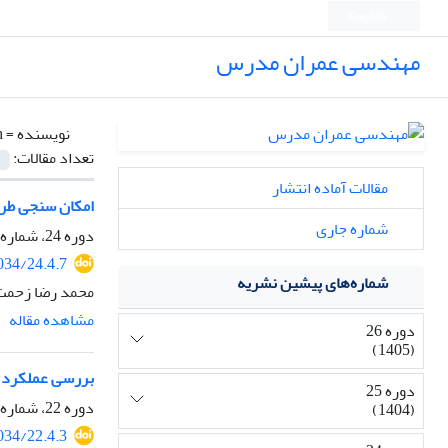
English
مهندسی عمران مدرس
نویسنده =
h
تعداد مقالات:
مقالات آماده انتشار
امکان سنجی طرح 
شماره جاری
دوره 24، شماره 4، مهر و آبان 1403، صفحه
034/24.4.7
شماره‌های پیشین نشریه
محمد رضا زحمت
مشاهده مقاله
دوره 26
(1405)
بررسی عملکرد تر
دوره 25
دوره 22، شماره 4، خرداد و تیر 1401، صفحه
(1404)
034/22.4.3