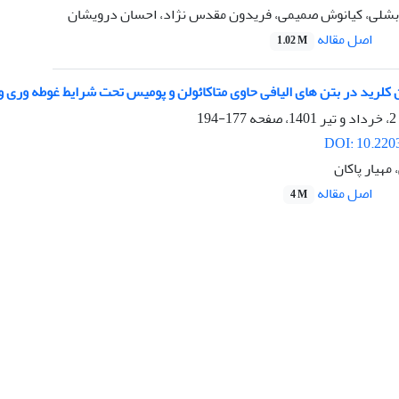
بشلی، کیانوش صمیمی، فریدون مقدس نژاد، احسان درویشان
اصل مقاله
1.02 M
ن کلرید در بتن های الیافی حاوی متاکائولن و پومیس تحت شرایط غوطه وری و
177-194
DOI: 10.220
هیار پاکان
اصل مقاله
4 M