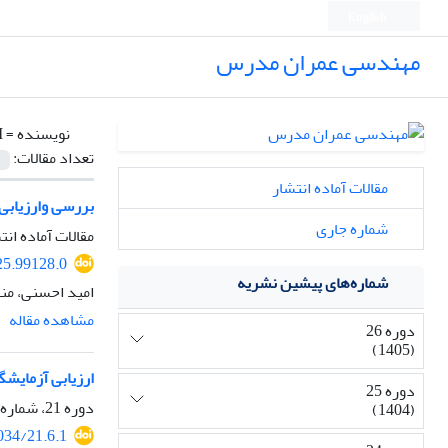
English
مهندسی عمران مدرس
نویسنده =
.
تعداد مقالات:
مقالات آماده انتشار
بررسی وارزیابی
شماره جاری
مقالات آماده انت
25.99128.0
شماره‌های پیشین نشریه
امید احسنی، من
مشاهده مقاله
دوره 26
(1405)
ارزیابی آزمایشگ
دوره 25
دوره 21، شماره 6، آذر و دی 1400، صفحه
(1404)
034/21.6.1