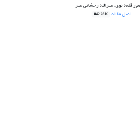
ور قلعه نوی، مهرالله رخشانی مهر
اصل مقاله
842.28 K