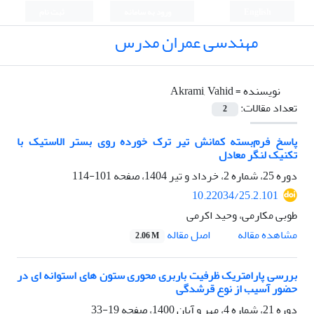
English
ورود به سامانه
ثبت نام
مهندسی عمران مدرس
نویسنده =
Akrami, Vahid
تعداد مقالات:
2
پاسخ فرم‌بسته کمانش تیر ترک خورده روی بستر الاستیک با
تکنیک لنگر معادل
دوره 25، شماره 2، خرداد و تیر 1404، صفحه
101-114
10.22034/25.2.101
طوبی مکارمی، وحید اکرمی
اصل مقاله
مشاهده مقاله
2.06 M
بررسی پارامتریک ظرفیت باربری محوری ستون های استوانه ای در
حضور آسیب از نوع قرشدگی
دوره 21، شماره 4، مهر و آبان 1400، صفحه
19-33