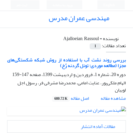
English
ورود به سامانه
ثبت نام
مهندسی عمران مدرس
نویسنده =
Ajalloeian, Rassoul
تعداد مقالات:
1
بررسی روند نشت آب با استفاده از روش شبکه شکستگی‌های
مجزا (مطالعه موردی: تونل گردنه رُخ)
دوره 20، شماره 1، فروردین و اردیبهشت 1399، صفحه
147-159
الهام ملکی‌پور، عنایت امامی، محمدرضا مشرفی فر، رسول اجل
لوییان
اصل مقاله
مشاهده مقاله
680.72 K
مقالات آماده انتشار