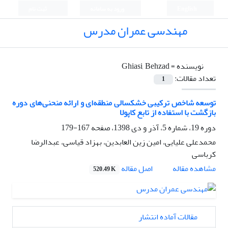
English
ورود به سامانه
ثبت نام
مهندسی عمران مدرس
نویسنده =
Ghiasi, Behzad
تعداد مقالات:
1
توسعه شاخص ترکیبی خشکسالی منطقه‌ای و ارائه منحنی‌های دوره
بازگشت با استفاده از تابع کاپولا
دوره 19، شماره 5، آذر و دی 1398، صفحه
167-179
محمدعلی علیایی، امین زین العابدین، بهزاد قیاسی، عبدالرضا
کرباسی
اصل مقاله
مشاهده مقاله
520.49 K
مقالات آماده انتشار