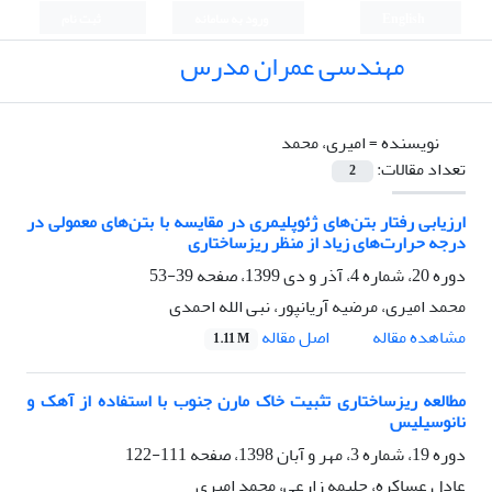
English
ورود به سامانه
ثبت نام
مهندسی عمران مدرس
نویسنده =
امیری، محمد
تعداد مقالات:
2
ارزیابی رفتار بتن‌های ژئوپلیمری در مقایسه با بتن‌های معمولی در
درجه حرارت‌های زیاد از منظر ریزساختاری
دوره 20، شماره 4، آذر و دی 1399، صفحه
39-53
محمد امیری، مرضیه آریانپور، نبی الله احمدی
اصل مقاله
مشاهده مقاله
1.11 M
مطالعه ریزساختاری تثبیت خاک مارن جنوب با استفاده از آهک و
نانوسیلیس
دوره 19، شماره 3، مهر و آبان 1398، صفحه
111-122
عادل عساکره، حلیمه زارعی، محمد امیری