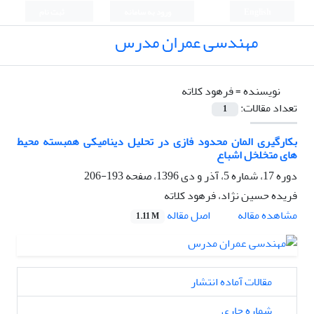
English
ورود به سامانه
ثبت نام
مهندسی عمران مدرس
نویسنده =
فرهود کلاته
تعداد مقالات:
1
بکارگیری المان محدود فازی در تحلیل دینامیکی همبسته محیط
های متخلخل اشباع
دوره 17، شماره 5، آذر و دی 1396، صفحه
193-206
فریده حسین نژاد، فرهود کلاته
اصل مقاله
مشاهده مقاله
1.11 M
مقالات آماده انتشار
شماره جاری