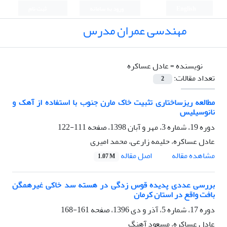
English
ورود به سامانه
ثبت نام
مهندسی عمران مدرس
نویسنده =
عادل عساکره
تعداد مقالات:
2
مطالعه ریزساختاری تثبیت خاک مارن جنوب با استفاده از آهک و
نانوسیلیس
دوره 19، شماره 3، مهر و آبان 1398، صفحه
111-122
عادل عساکره، حلیمه زارعی، محمد امیری
اصل مقاله
مشاهده مقاله
1.07 M
بررسی عددی پدیده قوس زدگی در هسته سد خاکی غیرهمگن
بافت واقع در استان کرمان
دوره 17، شماره 5، آذر و دی 1396، صفحه
161-168
عادل عساکره، مسعود آهنگ