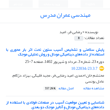
English
ورود به سامانه
ثبت نام
مهندسی عمران مدرس
نویسنده =
رضایی فر، امید
تعداد مقالات:
8
پایش سلامتی و تشخیص آسیب ستون تحت اثر بار محوری با
استفاده از داده‌های دینامیکی مودال و روش تحلیلی موجک
دوره 23، شماره 3، مرداد و شهریور 1402، صفحه
7-25
10.22034/23.3.7
محتشم خان احمدی، امید رضایی فر، مجید قلهکی، بهزاد دژکام،
عادل یونسی
اصل مقاله
مشاهده مقاله
557.26 K
شناسایی و تعیین موقعیت آسیب در صفحات فولادی با استفاده از
داده‌های دینامیکی مودال و آنالیز موجک دو بعدی