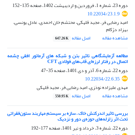
دوره 23، شماره 1، فروردین و اردیبهشت 1402، صفحه
135-152
10.22034/23.1.9
امید رضایی فر، مجید قلهکی، محتشم خان احمدی، عادل یونسی،
بهزاد دژکام
اصل مقاله
مشاهده مقاله
647.26 K
مطالعه آزمایشگاهی تاثیر بتن و شبکه های آرماتور افقی چشمه
اتصال در رفتار لرزه‌ای قاب‌های فولادی C‌FT
دوره 22، شماره 6، آذر و دی 1401، صفحه
35-47
10.22034/22.6.35
مهدی علیزاده نوذزی، امید رضایی فر، مجید قلهکی
اصل مقاله
مشاهده مقاله
550.95 K
بررسی تاثیر اندرکنش خاک – سازه بر سیستم مهاربند ستون‌فقراتی
تحت اثر زلزله‌های حوزه‌ی دور و نزدیک
دوره 22، شماره 3، خرداد و تیر 1401، صفحه
177-192