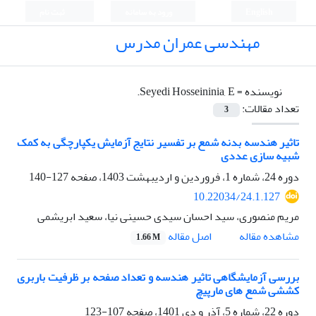
English
ورود به سامانه
ثبت نام
مهندسی عمران مدرس
نویسنده =
Seyedi Hosseininia, E.
تعداد مقالات:
3
تاثیر هندسه بدنه شمع بر تفسیر نتایج آزمایش یکپارچگی به کمک
شبیه سازی عددی
دوره 24، شماره 1، فروردین و اردیبهشت 1403، صفحه
127-140
10.22034/24.1.127
مریم منصوری، سید احسان سیدی حسینی نیا، سعید ابریشمی
اصل مقاله
مشاهده مقاله
1.66 M
بررسی آزمایشگاهی تاثیر هندسه و تعداد صفحه بر ظرفیت باربری
کششی شمع های مارپیچ
دوره 22، شماره 5، آذر و دی 1401، صفحه
107-123