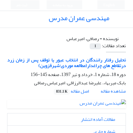
English
ورود به سامانه
ثبت نام
مهندسی عمران مدرس
نویسنده =
رصافی، امیرعباس
تعداد مقالات:
1
تحلیل رفتار رانندگان در انتخاب عبور یا توقف پس از زمان زرد
درتقاطع های چراغدار(مطالعه موردی:شهرقزوین)
دوره 18، شماره 1، خرداد و تیر 1397، صفحه
145-156
بابک میربهاء، علیرضا عبدالرزاقی، امیرعباس رصافی
اصل مقاله
مشاهده مقاله
831.1 K
مقالات آماده انتشار
شماره جاری