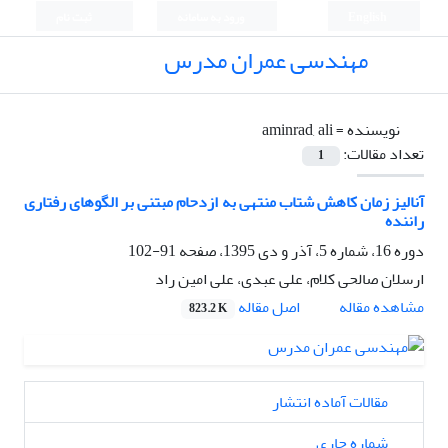
English
ورود به سامانه
ثبت نام
مهندسی عمران مدرس
نویسنده =
aminrad, ali
تعداد مقالات:
1
آنالیز زمان کاهش شتاب منتهی به ازدحام مبتنی بر الگوهای رفتاری
راننده
دوره 16، شماره 5، آذر و دی 1395، صفحه
91-102
ارسلان صالحی کلام، علی عبدی، علی امین راد
اصل مقاله
مشاهده مقاله
823.2 K
مقالات آماده انتشار
شماره جاری