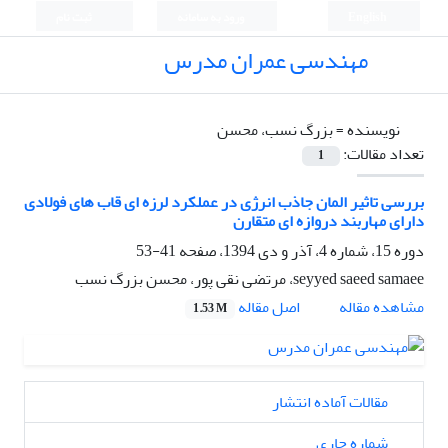
English
ورود به سامانه
ثبت نام
مهندسی عمران مدرس
نویسنده =
بزرگ نسب، محسن
تعداد مقالات:
1
بررسی تاثیر المان جاذب انرژی در عملکرد لرزه ای قاب های فولادی
دارای مهاربند دروازه ای متقارن
دوره 15، شماره 4، آذر و دی 1394، صفحه
41-53
seyyed saeed samaee، مرتضی نقی پور، محسن بزرگ نسب
اصل مقاله
مشاهده مقاله
1.53 M
مقالات آماده انتشار
شماره جاری