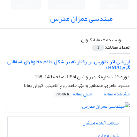
English
ورود به سامانه
ثبت نام
مهندسی عمران مدرس
نویسنده =
بمانا، کیوان
تعداد مقالات:
1
ارزیابی اثر نانورس‌ بر رفتار تغییر شکل دائم مخلوطهای آسفالتی
گرم (HMA)
دوره 15، شماره 3، مهر و آبان 1394، صفحه
149-158
محمود عامری، مصطفی وامق، حامد روح الامینی، کیوان بمانا
اصل مقاله
مشاهده مقاله
795.06 K
مقالات آماده انتشار
شماره جاری