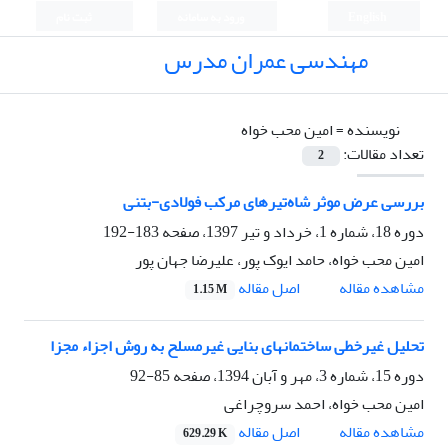
English
ورود به سامانه
ثبت نام
مهندسی عمران مدرس
نویسنده =
امین محب خواه
تعداد مقالات:
2
بررسی عرض موثر شاه‌تیرهای مرکب فولادی-بتنی
دوره 18، شماره 1، خرداد و تیر 1397، صفحه
183-192
امین محب خواه، حامد ایوک پور، علیرضا جهان پور
اصل مقاله
مشاهده مقاله
1.15 M
تحلیل غیرخطی ساختمانهای بنایی غیرمسلح به روش اجزاء مجزا
دوره 15، شماره 3، مهر و آبان 1394، صفحه
85-92
امین محب خواه، احمد سروچراغی
اصل مقاله
مشاهده مقاله
629.29 K