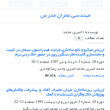
English
ورود به سامانه
ثبت نام
مهندسی عمران مدرس
نویسنده =
امیری، محمد
تعداد مقالات:
4
ارزیابی میکرو و نانو ساختاری فرایند هیدراسیون سیمان در تثبیت
و جامدسازی آلاینده‌ فلز سنگین روی در حضور خاک رسی نرم
دوره 18، شماره 1، خرداد و تیر 1397، صفحه
1-16
محمد امیری، محمد امیری، وحید رضا اوحدی
اصل مقاله
مشاهده مقاله
907.41 K
ارزیابی ریزساختاری میزان مصرف آهک و پیشرفت واکنش‌های
پوزولانی خاک‌ واگرای تثبیت‌شده با آهک
دوره 16، شماره 1، فروردین و اردیبهشت 1395، صفحه
11-22
وحید رضا اوحدی، محمد امیری، محمد امیری، مینا زنگنه