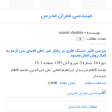
English
ورود به سامانه
ثبت نام
مهندسی عمران مدرس
نویسنده =
emami, ebrahim
تعداد مقالات:
1
بررسی تاثیر دستک فلزی بر رفتار غیر خطی قابهای بتن آرمه به
کمک روش المان محدود
دوره 14، شماره 3، مهر و آبان 1393، صفحه
1-15
محمد کاظم شربتدار، ابراهیم امامی، علی خیرالدین، محمد کاظم
شربتدار
اصل مقاله
مشاهده مقاله
1.53 M
مقالات آماده انتشار