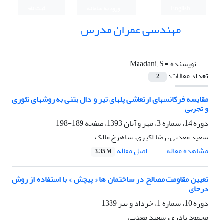
English
ورود به سامانه
ثبت نام
مهندسی عمران مدرس
نویسنده =
Maadani, S.
تعداد مقالات:
2
مقایسه فرکانسهای ارتعاشی پلهای تیر و دال بتنی به روشهای تئوری
و تجربی
دوره 14، شماره 3، مهر و آبان 1393، صفحه
189-198
سعید معدنی، رضا اکبری، شاهرخ مالک
اصل مقاله
مشاهده مقاله
3.35 M
تعیین مقاومت مصالح در ساختمان ها « پیچش » با استفاده از روش
درجای
دوره 10، شماره 1، خرداد و تیر 1389
محمود نادری، سعید معدنی