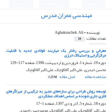
English
ورود به سامانه
ثبت نام
مهندسی عمران مدرس
نویسنده =
Aghakouchek, Ali
تعداد مقالات:
10
معرفی و بررسی رفتار یک مهاربند فولادی جدید با قابلیت
مرکزگرایی و استهلاک انرژی
دوره 19، شماره 1، فروردین و اردیبهشت 1398، صفحه
117-129
محسن حیدری، علی اکبر آقاکوچک، علی اکبر آقاکوچک
اصل مقاله
مشاهده مقاله
1.25 M
توسعه روش طراحی برای سازه‌های مجهز به ترکیبی از میراگرهای
فلزی جاری شونده بر اساس اهداف عملکردی
دوره 18، شماره 5، آذر و دی 1397، صفحه
1-17
علی اکبر آقاکوچک، علی اکبر آقاکوچک، محمدحسن احمدی