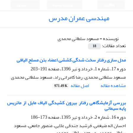
English
ورود به سامانه
ثبت نام
مهندسی عمران مدرس
نویسنده =
مسعود سلطانی محمدی
تعداد مقالات:
18
مدل سازی رفتار سخت شدگی کششی اعضاء بتن مسلح الیافی
دوره 17، شماره 1، خرداد و تیر 1396، صفحه
191-203
مسعود سلطانی محمدی، رضا کامرانی راد، مسعود سلطانی محمدی
اصل مقاله
مشاهده مقاله
971.49 K
بررسی آزمایشگاهی رفتار بیرون کشیدگی الیاف مایل از ماتریس
پایه سیمانی
دوره 16، شماره 2، خرداد و تیر 1395، صفحه
173-186
احسان اله ضیغمی، فرشید جندقی علایی، منصور جامعی، مسعود
سلطانی محمدی، مسعود سلطانی محمدی